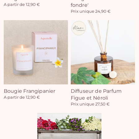
A partir de 12,90 €
fondre'
Prix unique 24,90 €
Vo
pan
e
vi
Bougie Frangipanier
Diffuseur de Parfum
A partir de 12,90 €
Figue et Néroli
Prix unique 27,50 €