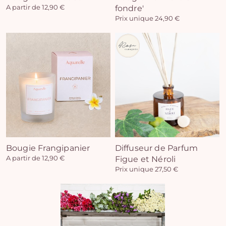
A partir de 12,90 €
fondre'
Prix unique 24,90 €
Vo
pan
e
vi
Bougie Frangipanier
Diffuseur de Parfum
A partir de 12,90 €
Figue et Néroli
Prix unique 27,50 €