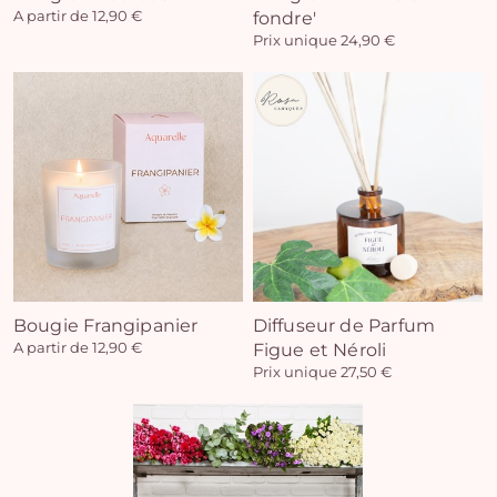
A partir de 12,90 €
fondre'
Prix unique 24,90 €
Vo
pan
e
vi
Bougie Frangipanier
Diffuseur de Parfum
A partir de 12,90 €
Figue et Néroli
Prix unique 27,50 €