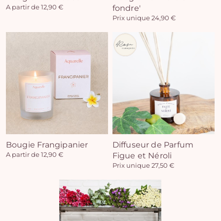
A partir de 12,90 €
fondre'
Prix unique 24,90 €
Vo
pan
e
vi
Bougie Frangipanier
Diffuseur de Parfum
A partir de 12,90 €
Figue et Néroli
Prix unique 27,50 €