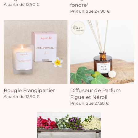
A partir de 12,90 €
fondre'
Prix unique 24,90 €
Vo
pan
e
vi
Bougie Frangipanier
Diffuseur de Parfum
A partir de 12,90 €
Figue et Néroli
Prix unique 27,50 €