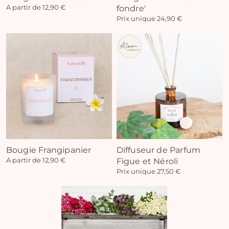
A partir de 12,90 €
fondre'
Prix unique 24,90 €
Vo
pan
e
vi
Bougie Frangipanier
Diffuseur de Parfum
A partir de 12,90 €
Figue et Néroli
Prix unique 27,50 €