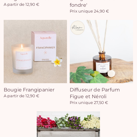
A partir de 12,90 €
fondre'
Prix unique 24,90 €
Vo
pan
e
vi
Bougie Frangipanier
Diffuseur de Parfum
A partir de 12,90 €
Figue et Néroli
Prix unique 27,50 €