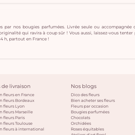
ées par nos bougies parfumées. Livrée seule ou accompagnée
inalité qui ravira à coup sûr ! Vous aussi, laissez-vous tenter pa
24 h, partout en France !
 de livraison
Nos blogs
on fleurs en France
Dico des fleurs
on fleurs Bordeaux
Bien acheter ses fleurs
on fleurs Lyon
Fleurs par occasion
n fleurs Marseille
Bougies parfumées
n fleurs Paris
Chocolats
on fleurs Toulouse
Orchidées
n fleurs à international
Roses équitables
Ateliers d'art floral