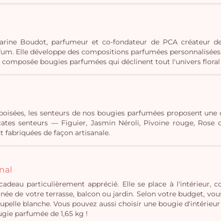
c Karine Boudot, parfumeur et co-fondateur de PCA créateur d
m. Elle développe des compositions parfumées personnalisées e
s composée bougies parfumées qui déclinent tout l'univers floral 
u boisées, les senteurs de nos bougies parfumées proposent une
élicates senteurs — Figuier, Jasmin Néroli, Pivoine rouge, Ros
 fabriquées de façon artisanale.
nal
cadeau particulièrement apprécié. Elle se place à l'intérieur,
ée de votre terrasse, balcon ou jardin. Selon votre budget, vou
pelle blanche. Vous pouvez aussi choisir une bougie d'intérieur
ugie parfumée de 1,65 kg !