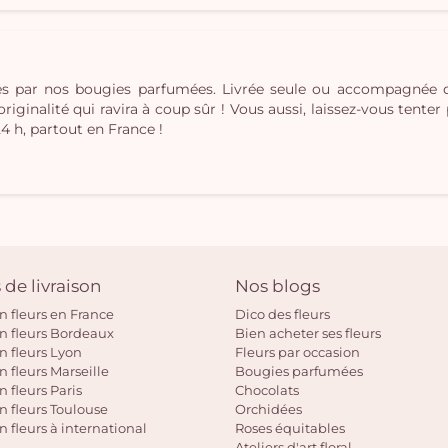
ées par nos bougies parfumées. Livrée seule ou accompagnée
inalité qui ravira à coup sûr ! Vous aussi, laissez-vous tenter pa
24 h, partout en France !
 de livraison
Nos blogs
on fleurs en France
Dico des fleurs
on fleurs Bordeaux
Bien acheter ses fleurs
on fleurs Lyon
Fleurs par occasion
n fleurs Marseille
Bougies parfumées
n fleurs Paris
Chocolats
on fleurs Toulouse
Orchidées
n fleurs à international
Roses équitables
Ateliers d'art floral