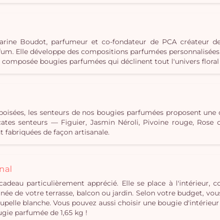
c Karine Boudot, parfumeur et co-fondateur de PCA créateur d
m. Elle développe des compositions parfumées personnalisées e
s composée bougies parfumées qui déclinent tout l'univers floral 
u boisées, les senteurs de nos bougies parfumées proposent une
élicates senteurs — Figuier, Jasmin Néroli, Pivoine rouge, Ros
 fabriquées de façon artisanale.
nal
cadeau particulièrement apprécié. Elle se place à l'intérieur,
ée de votre terrasse, balcon ou jardin. Selon votre budget, vou
pelle blanche. Vous pouvez aussi choisir une bougie d'intérieur
ugie parfumée de 1,65 kg !