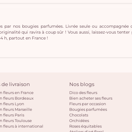
ées par nos bougies parfumées. Livrée seule ou accompagnée
inalité qui ravira à coup sûr ! Vous aussi, laissez-vous tenter pa
24 h, partout en France !
 de livraison
Nos blogs
on fleurs en France
Dico des fleurs
on fleurs Bordeaux
Bien acheter ses fleurs
on fleurs Lyon
Fleurs par occasion
n fleurs Marseille
Bougies parfumées
n fleurs Paris
Chocolats
on fleurs Toulouse
Orchidées
n fleurs à international
Roses équitables
Ateliers d'art floral