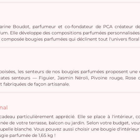
c Karine Boudot, parfumeur et co-fondateur de PCA créateur d
m. Elle développe des compositions parfumées personnalisées e
s composée bougies parfumées qui déclinent tout l'univers floral 
u boisées, les senteurs de nos bougies parfumées proposent une
élicates senteurs — Figuier, Jasmin Néroli, Pivoine rouge, Ros
 fabriquées de façon artisanale.
nal
cadeau particulièrement apprécié. Elle se place à l'intérieur,
ée de votre terrasse, balcon ou jardin. Selon votre budget, vou
pelle blanche. Vous pouvez aussi choisir une bougie d'intérieur
ugie parfumée de 1,65 kg !