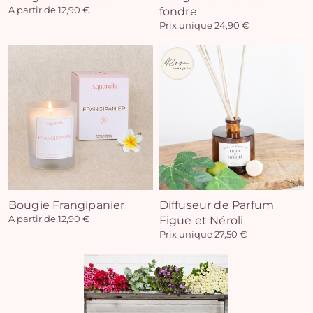
A partir de 12,90 €
fondre'
Prix unique 24,90 €
Vo
pan
e
vi
Bougie Frangipanier
Diffuseur de Parfum
A partir de 12,90 €
Figue et Néroli
Prix unique 27,50 €