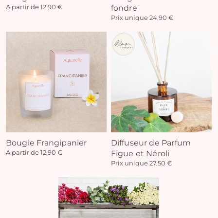
A partir de 12,90 €
fondre'
Prix unique 24,90 €
Vo
pan
e
vi
Bougie Frangipanier
Diffuseur de Parfum
A partir de 12,90 €
Figue et Néroli
Prix unique 27,50 €