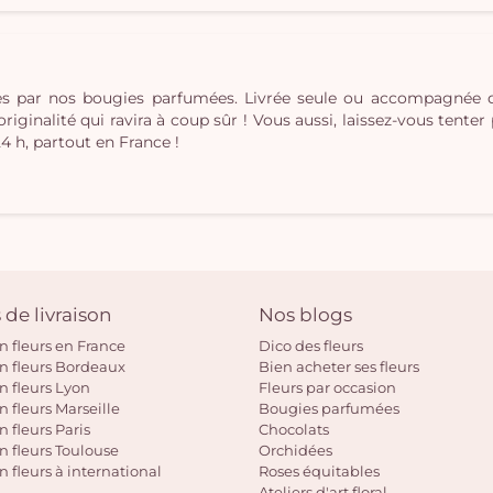
ées par nos bougies parfumées. Livrée seule ou accompagnée
inalité qui ravira à coup sûr ! Vous aussi, laissez-vous tenter pa
24 h, partout en France !
 de livraison
Nos blogs
on fleurs en France
Dico des fleurs
on fleurs Bordeaux
Bien acheter ses fleurs
on fleurs Lyon
Fleurs par occasion
n fleurs Marseille
Bougies parfumées
n fleurs Paris
Chocolats
on fleurs Toulouse
Orchidées
n fleurs à international
Roses équitables
Ateliers d'art floral