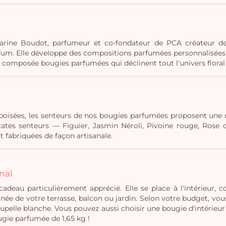
c Karine Boudot, parfumeur et co-fondateur de PCA créateur d
m. Elle développe des compositions parfumées personnalisées e
s composée bougies parfumées qui déclinent tout l'univers floral 
u boisées, les senteurs de nos bougies parfumées proposent une
élicates senteurs — Figuier, Jasmin Néroli, Pivoine rouge, Ros
 fabriquées de façon artisanale.
nal
cadeau particulièrement apprécié. Elle se place à l'intérieur,
ée de votre terrasse, balcon ou jardin. Selon votre budget, vou
pelle blanche. Vous pouvez aussi choisir une bougie d'intérieur
ugie parfumée de 1,65 kg !