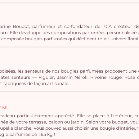
c Karine Boudot, parfumeur et co-fondateur de PCA créateur d
m. Elle développe des compositions parfumées personnalisées e
s composée bougies parfumées qui déclinent tout l'univers floral 
u boisées, les senteurs de nos bougies parfumées proposent une
élicates senteurs — Figuier, Jasmin Néroli, Pivoine rouge, Ros
 fabriquées de façon artisanale.
nal
cadeau particulièrement apprécié. Elle se place à l'intérieur,
ée de votre terrasse, balcon ou jardin. Selon votre budget, vou
pelle blanche. Vous pouvez aussi choisir une bougie d'intérieur
ugie parfumée de 1,65 kg !