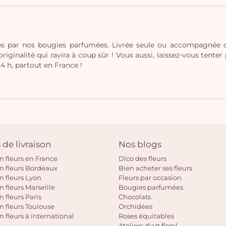
ées par nos bougies parfumées. Livrée seule ou accompagnée
inalité qui ravira à coup sûr ! Vous aussi, laissez-vous tenter pa
24 h, partout en France !
 de livraison
Nos blogs
on fleurs en France
Dico des fleurs
on fleurs Bordeaux
Bien acheter ses fleurs
on fleurs Lyon
Fleurs par occasion
n fleurs Marseille
Bougies parfumées
n fleurs Paris
Chocolats
on fleurs Toulouse
Orchidées
n fleurs à international
Roses équitables
Ateliers d'art floral