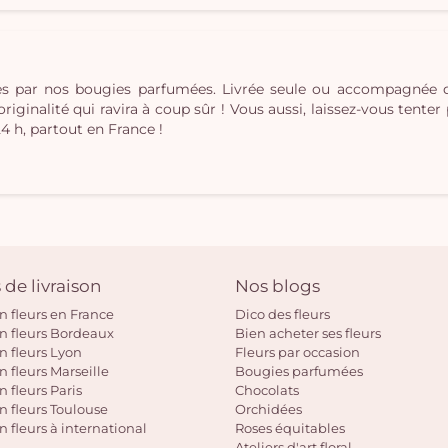
ées par nos bougies parfumées. Livrée seule ou accompagnée
inalité qui ravira à coup sûr ! Vous aussi, laissez-vous tenter pa
24 h, partout en France !
 de livraison
Nos blogs
on fleurs en France
Dico des fleurs
on fleurs Bordeaux
Bien acheter ses fleurs
on fleurs Lyon
Fleurs par occasion
n fleurs Marseille
Bougies parfumées
n fleurs Paris
Chocolats
on fleurs Toulouse
Orchidées
n fleurs à international
Roses équitables
Ateliers d'art floral