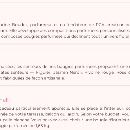
c Karine Boudot, parfumeur et co-fondateur de PCA créateur d
m. Elle développe des compositions parfumées personnalisées e
s composée bougies parfumées qui déclinent tout l'univers floral 
u boisées, les senteurs de nos bougies parfumées proposent une
élicates senteurs — Figuier, Jasmin Néroli, Pivoine rouge, Ros
 fabriquées de façon artisanale.
nal
cadeau particulièrement apprécié. Elle se place à l'intérieur,
ée de votre terrasse, balcon ou jardin. Selon votre budget, vou
pelle blanche. Vous pouvez aussi choisir une bougie d'intérieur
ugie parfumée de 1,65 kg !