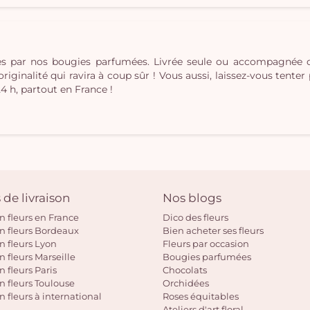
ées par nos bougies parfumées. Livrée seule ou accompagnée
inalité qui ravira à coup sûr ! Vous aussi, laissez-vous tenter pa
24 h, partout en France !
 de livraison
Nos blogs
on fleurs en France
Dico des fleurs
on fleurs Bordeaux
Bien acheter ses fleurs
on fleurs Lyon
Fleurs par occasion
n fleurs Marseille
Bougies parfumées
n fleurs Paris
Chocolats
on fleurs Toulouse
Orchidées
n fleurs à international
Roses équitables
Ateliers d'art floral