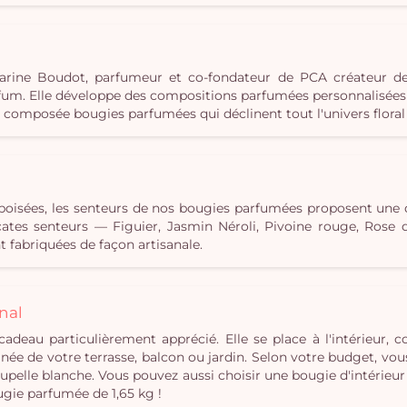
c Karine Boudot, parfumeur et co-fondateur de PCA créateur d
m. Elle développe des compositions parfumées personnalisées e
s composée bougies parfumées qui déclinent tout l'univers floral 
u boisées, les senteurs de nos bougies parfumées proposent une
élicates senteurs — Figuier, Jasmin Néroli, Pivoine rouge, Ros
 fabriquées de façon artisanale.
nal
cadeau particulièrement apprécié. Elle se place à l'intérieur,
ée de votre terrasse, balcon ou jardin. Selon votre budget, vou
pelle blanche. Vous pouvez aussi choisir une bougie d'intérieur
ugie parfumée de 1,65 kg !