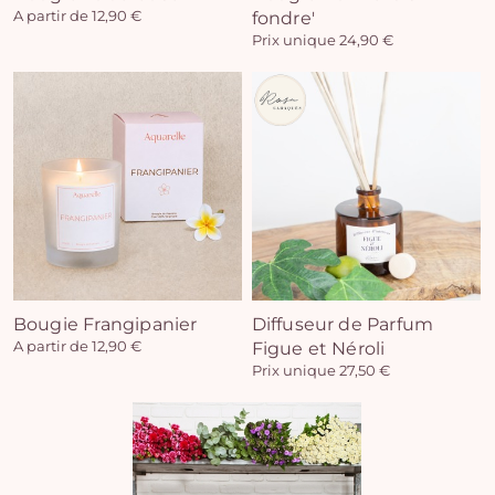
A partir de 12,90 €
fondre'
Prix unique 24,90 €
Vo
pan
e
vi
Bougie Frangipanier
Diffuseur de Parfum
A partir de 12,90 €
Figue et Néroli
Prix unique 27,50 €