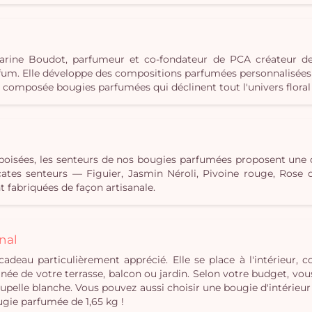
c Karine Boudot, parfumeur et co-fondateur de PCA créateur d
m. Elle développe des compositions parfumées personnalisées e
s composée bougies parfumées qui déclinent tout l'univers floral 
u boisées, les senteurs de nos bougies parfumées proposent une
élicates senteurs — Figuier, Jasmin Néroli, Pivoine rouge, Ros
 fabriquées de façon artisanale.
nal
cadeau particulièrement apprécié. Elle se place à l'intérieur,
ée de votre terrasse, balcon ou jardin. Selon votre budget, vou
pelle blanche. Vous pouvez aussi choisir une bougie d'intérieur
ugie parfumée de 1,65 kg !