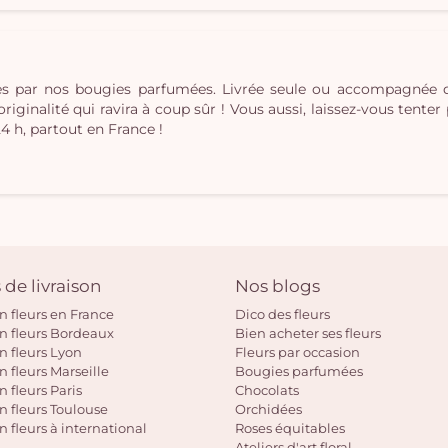
ées par nos bougies parfumées. Livrée seule ou accompagnée
inalité qui ravira à coup sûr ! Vous aussi, laissez-vous tenter pa
24 h, partout en France !
 de livraison
Nos blogs
on fleurs en France
Dico des fleurs
on fleurs Bordeaux
Bien acheter ses fleurs
on fleurs Lyon
Fleurs par occasion
n fleurs Marseille
Bougies parfumées
n fleurs Paris
Chocolats
on fleurs Toulouse
Orchidées
n fleurs à international
Roses équitables
Ateliers d'art floral