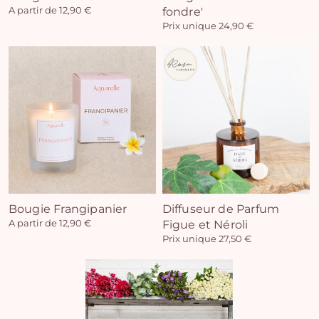
A partir de 12,90 €
fondre'
Prix unique 24,90 €
Vo
pan
e
vi
Bougie Frangipanier
Diffuseur de Parfum
A partir de 12,90 €
Figue et Néroli
Prix unique 27,50 €