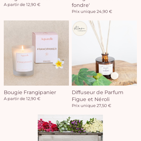
A partir de 12,90 €
fondre'
Prix unique 24,90 €
Vo
pan
e
vi
Bougie Frangipanier
Diffuseur de Parfum
A partir de 12,90 €
Figue et Néroli
Prix unique 27,50 €