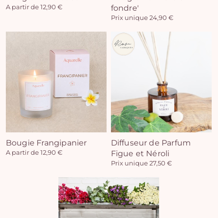
A partir de 12,90 €
fondre'
Prix unique 24,90 €
Vo
pan
e
vi
Bougie Frangipanier
Diffuseur de Parfum
A partir de 12,90 €
Figue et Néroli
Prix unique 27,50 €