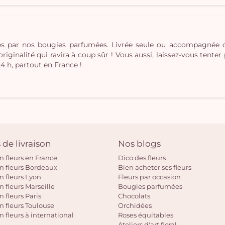
ées par nos bougies parfumées. Livrée seule ou accompagnée
inalité qui ravira à coup sûr ! Vous aussi, laissez-vous tenter pa
24 h, partout en France !
 de livraison
Nos blogs
on fleurs en France
Dico des fleurs
on fleurs Bordeaux
Bien acheter ses fleurs
on fleurs Lyon
Fleurs par occasion
n fleurs Marseille
Bougies parfumées
n fleurs Paris
Chocolats
on fleurs Toulouse
Orchidées
n fleurs à international
Roses équitables
Ateliers d'art floral