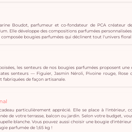
c Karine Boudot, parfumeur et co-fondateur de PCA créateur d
m. Elle développe des compositions parfumées personnalisées e
s composée bougies parfumées qui déclinent tout l'univers floral 
u boisées, les senteurs de nos bougies parfumées proposent une
élicates senteurs — Figuier, Jasmin Néroli, Pivoine rouge, Ros
 fabriquées de façon artisanale.
nal
cadeau particulièrement apprécié. Elle se place à l'intérieur,
ée de votre terrasse, balcon ou jardin. Selon votre budget, vou
pelle blanche. Vous pouvez aussi choisir une bougie d'intérieur
ugie parfumée de 1,65 kg !