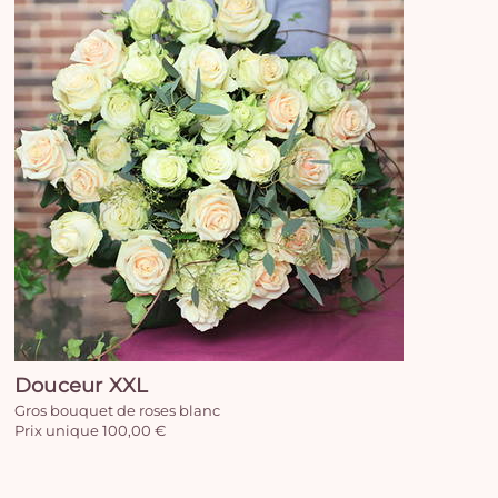
Vo
Douceur XXL
pan
Gros bouquet de roses blanc
e
Prix unique 100,00 €
vi