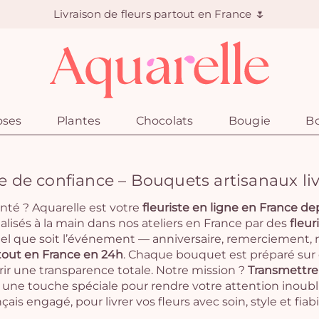
Livraison de fleurs partout en France 🌷
oses
Plantes
Chocolats
Bougie
Bo
gne de confiance – Bouquets artisanaux li
nté ? Aquarelle est votre
fleuriste en ligne en France de
éalisés à la main dans nos ateliers en France par des
fleur
el que soit l’événement — anniversaire, remerciement,
artout en France en 24h
. Chaque bouquet est préparé su
rir une transparence totale. Notre mission ?
Transmettre 
une touche spéciale pour rendre votre attention inoubl
nçais engagé, pour livrer vos fleurs avec soin, style et fiabil