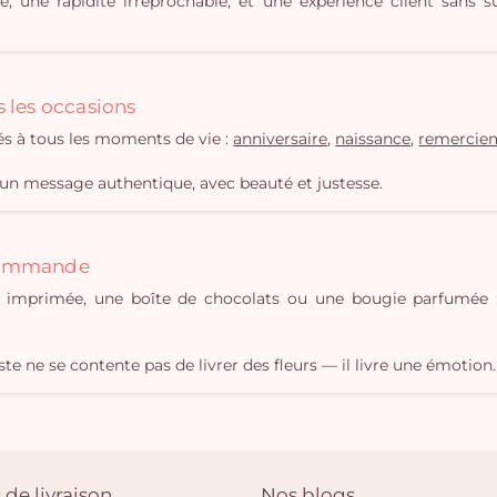
te, une rapidité irréprochable, et une expérience client san
s les occasions
és à tous les moments de vie :
anniversaire
,
naissance
,
remercie
un message authentique, avec beauté et justesse.
 commande
 imprimée, une boîte de chocolats ou une bougie parfumée :
te ne se contente pas de livrer des fleurs — il livre une émotion.
 de livraison
Nos blogs