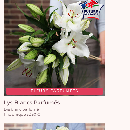
FLEURS PARFUMÉES
Lys Blancs Parfumés
Lys blanc parfumé
Prix unique 32,50 €