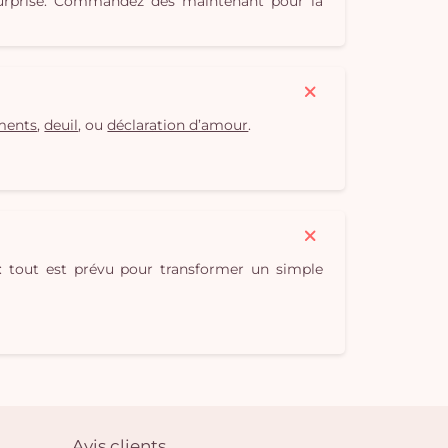
s surprise. Commandez dès maintenant pour la
ments
,
deuil
, ou
déclaration d’amour
.
 tout est prévu pour transformer un simple
Avis clients