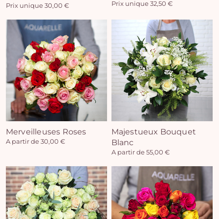
Prix unique 32,50 €
Prix unique 30,00 €
Vo
pan
e
vi
Merveilleuses Roses
Majestueux Bouquet
A partir de 30,00 €
Blanc
A partir de 55,00 €