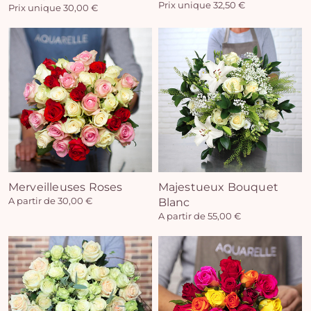
Prix unique 32,50 €
Prix unique 30,00 €
Vo
pan
e
vi
Merveilleuses Roses
Majestueux Bouquet
A partir de 30,00 €
Blanc
A partir de 55,00 €