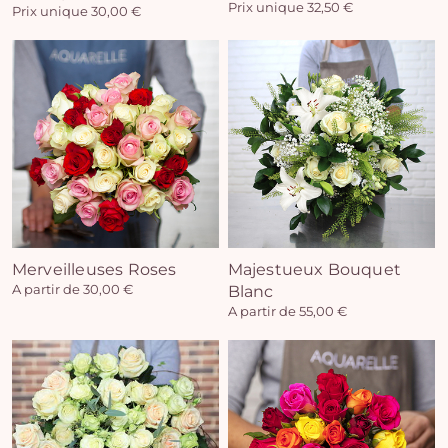
Prix unique 32,50 €
Prix unique 30,00 €
Vo
pan
e
vi
Merveilleuses Roses
Majestueux Bouquet
A partir de 30,00 €
Blanc
A partir de 55,00 €