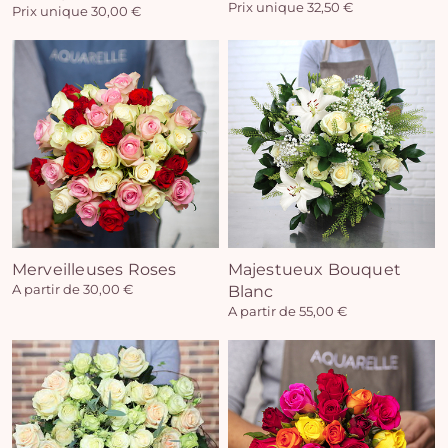
Prix unique 32,50 €
Prix unique 30,00 €
Vo
pan
e
vi
Merveilleuses Roses
Majestueux Bouquet
A partir de 30,00 €
Blanc
A partir de 55,00 €