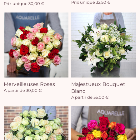
Prix unique 32,50 €
Prix unique 30,00 €
Vo
pan
e
vi
Merveilleuses Roses
Majestueux Bouquet
A partir de 30,00 €
Blanc
A partir de 55,00 €