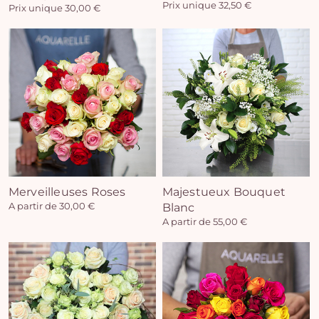
Prix unique 32,50 €
Prix unique 30,00 €
Vo
pan
e
vi
Merveilleuses Roses
Majestueux Bouquet
A partir de 30,00 €
Blanc
A partir de 55,00 €