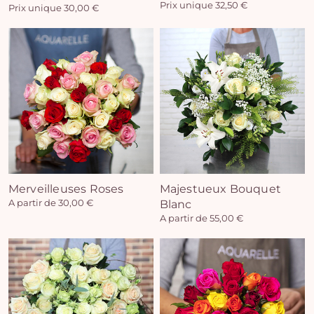
Prix unique 32,50 €
Prix unique 30,00 €
Vo
pan
e
vi
Merveilleuses Roses
Majestueux Bouquet
A partir de 30,00 €
Blanc
A partir de 55,00 €