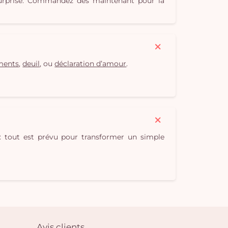
s surprise. Commandez dès maintenant pour la
ments
,
deuil
, ou
déclaration d’amour
.
 tout est prévu pour transformer un simple
Avis clients