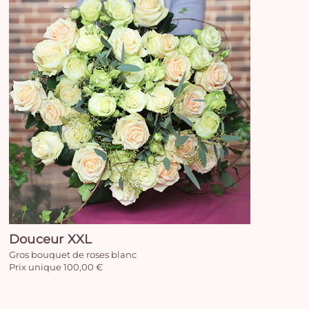
Vo
Douceur XXL
pan
Gros bouquet de roses blanc
e
Prix unique 100,00 €
vi