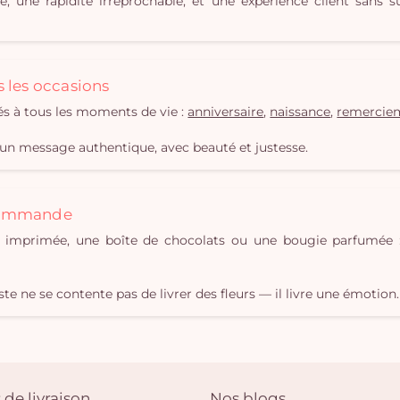
te, une rapidité irréprochable, et une expérience client san
s les occasions
és à tous les moments de vie :
anniversaire
,
naissance
,
remercie
un message authentique, avec beauté et justesse.
 commande
 imprimée, une boîte de chocolats ou une bougie parfumée :
te ne se contente pas de livrer des fleurs — il livre une émotion.
 de livraison
Nos blogs