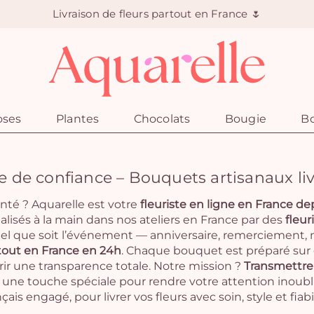
Livraison de fleurs partout en France 🌷
oses
Plantes
Chocolats
Bougie
Bo
gne de confiance – Bouquets artisanaux li
nté ? Aquarelle est votre
fleuriste en ligne en France de
éalisés à la main dans nos ateliers en France par des
fleur
el que soit l’événement — anniversaire, remerciement,
artout en France en 24h
. Chaque bouquet est préparé su
rir une transparence totale. Notre mission ?
Transmettre 
une touche spéciale pour rendre votre attention inoubl
nçais engagé, pour livrer vos fleurs avec soin, style et fiabil