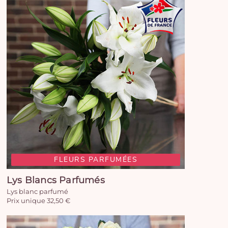
FLEURS PARFUMÉES
Lys Blancs Parfumés
Lys blanc parfumé
Prix unique 32,50 €