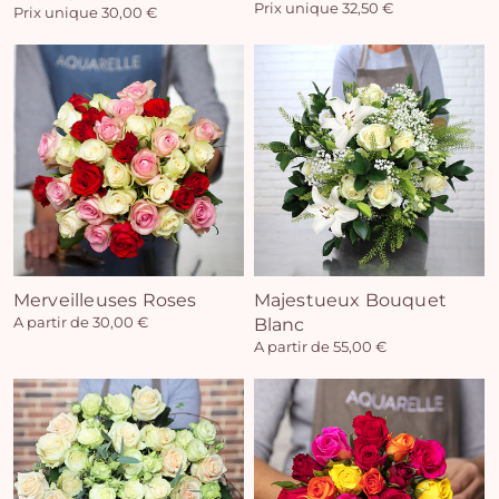
Prix unique 32,50 €
Prix unique 30,00 €
Vo
pan
e
vi
Merveilleuses Roses
Majestueux Bouquet
A partir de 30,00 €
Blanc
A partir de 55,00 €