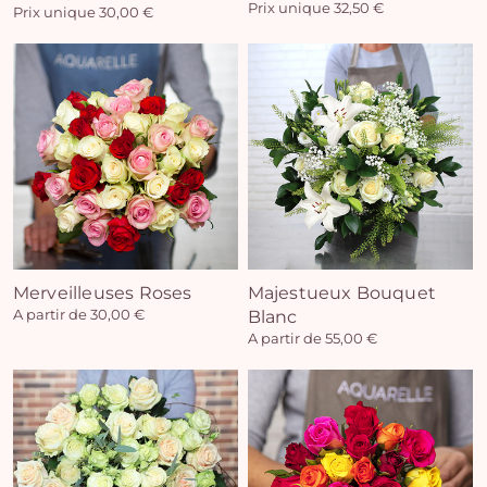
Prix unique 32,50 €
Prix unique 30,00 €
Vo
pan
e
vi
Merveilleuses Roses
Majestueux Bouquet
A partir de 30,00 €
Blanc
A partir de 55,00 €