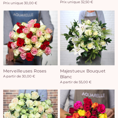
Prix unique 32,50 €
Prix unique 30,00 €
Vo
pan
e
vi
Merveilleuses Roses
Majestueux Bouquet
A partir de 30,00 €
Blanc
A partir de 55,00 €