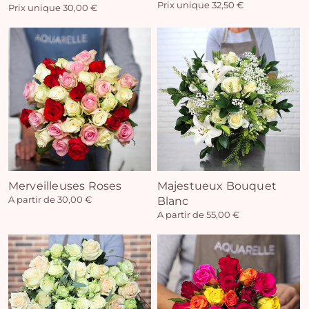
Prix unique 32,50 €
Prix unique 30,00 €
Vo
pan
e
vi
Merveilleuses Roses
Majestueux Bouquet
A partir de 30,00 €
Blanc
A partir de 55,00 €