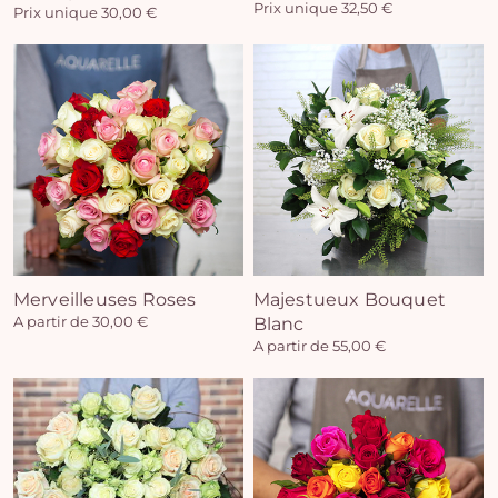
Prix unique 32,50 €
Prix unique 30,00 €
Vo
pan
e
vi
Merveilleuses Roses
Majestueux Bouquet
A partir de 30,00 €
Blanc
A partir de 55,00 €