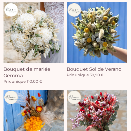
Vo
pan
e
Bouquet de mariée
Bouquet Sol de Verano
Gemma
Prix unique 39,90 €
vi
Prix unique 110,00 €