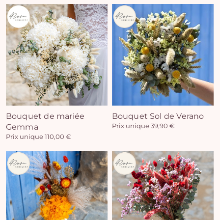
Vo
pan
e
Bouquet de mariée
Bouquet Sol de Verano
Gemma
Prix unique 39,90 €
vi
Prix unique 110,00 €