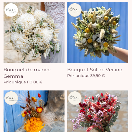
Vo
pan
e
Bouquet de mariée
Bouquet Sol de Verano
Gemma
Prix unique 39,90 €
vi
Prix unique 110,00 €