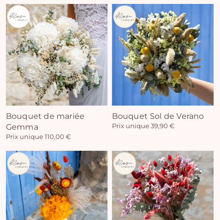
Bouquet de mariée
Bouquet Sol de Verano
Gemma
Prix unique 39,90 €
Prix unique 110,00 €
Vo
pan
e
vi