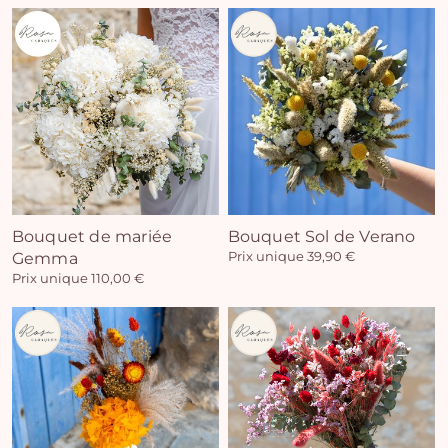
Vo
pan
e
Bouquet de mariée
Bouquet Sol de Verano
Gemma
Prix unique 39,90 €
vi
Prix unique 110,00 €