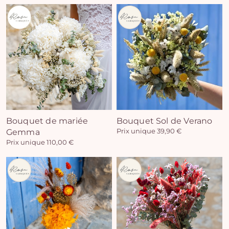
Vo
pan
e
Bouquet de mariée
Bouquet Sol de Verano
Gemma
Prix unique 39,90 €
vi
Prix unique 110,00 €