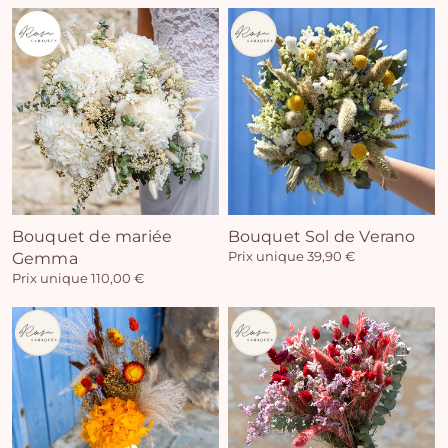
Vo
pan
e
Bouquet de mariée
Bouquet Sol de Verano
Gemma
Prix unique 39,90 €
vi
Prix unique 110,00 €