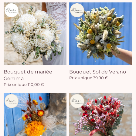
Vo
pan
e
Bouquet de mariée
Bouquet Sol de Verano
Gemma
Prix unique 39,90 €
vi
Prix unique 110,00 €