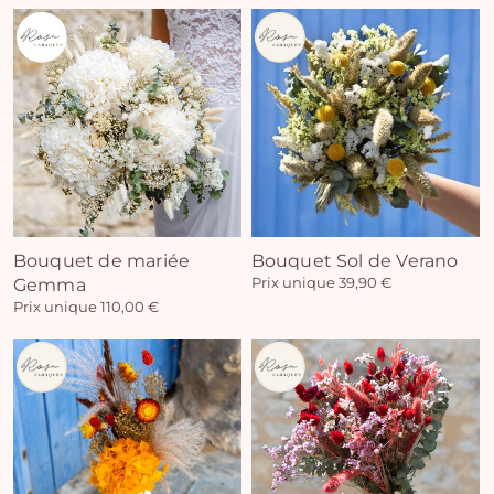
Vo
pan
e
Bouquet de mariée
Bouquet Sol de Verano
Gemma
Prix unique 39,90 €
vi
Prix unique 110,00 €