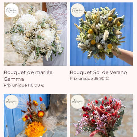
Vo
pan
e
Bouquet de mariée
Bouquet Sol de Verano
Gemma
Prix unique 39,90 €
vi
Prix unique 110,00 €