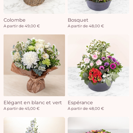
Colombe
Bosquet
Vo
A partir de 49,00 €
A partir de 48,00 €
pan
e
vi
Elégant en blanc et vert
Espérance
A partir de 45,00 €
A partir de 48,00 €