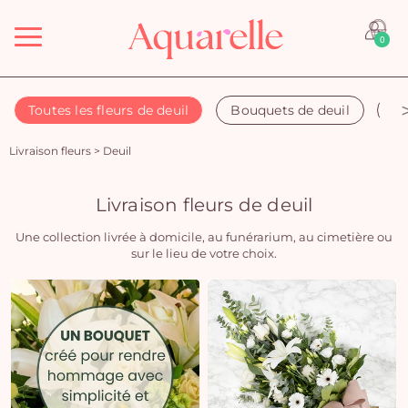
Menu
0
Toutes les fleurs de deuil
Bouquets de deuil
Co
Livraison fleurs
>
Deuil
Livraison fleurs de deuil
Une collection livrée à domicile, au funérarium, au cimetière ou
sur le lieu de votre choix.