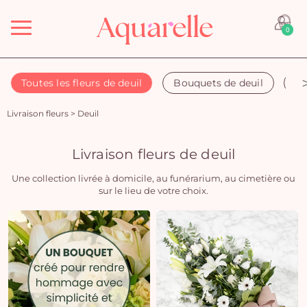
Menu
0
Toutes les fleurs de deuil
Bouquets de deuil
Co
Livraison fleurs
>
Deuil
Livraison fleurs de deuil
Une collection livrée à domicile, au funérarium, au cimetière ou
sur le lieu de votre choix.