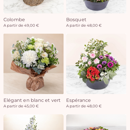
Colombe
Bosquet
Vo
A partir de 49,00 €
A partir de 48,00 €
pan
e
vi
Elégant en blanc et vert
Espérance
A partir de 45,00 €
A partir de 48,00 €