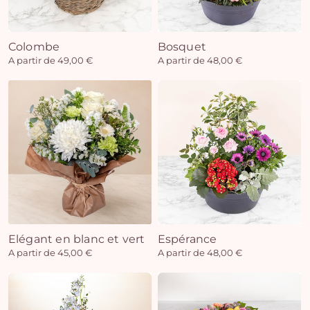
Colombe
Bosquet
Vo
A partir de 49,00 €
A partir de 48,00 €
pan
e
vi
Elégant en blanc et vert
Espérance
A partir de 45,00 €
A partir de 48,00 €