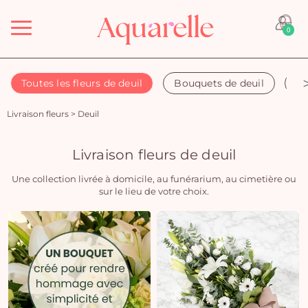
Menu
0
Toutes les fleurs de deuil
Bouquets de deuil
Co
Livraison fleurs
>
Deuil
Livraison fleurs de deuil
Une collection livrée à domicile, au funérarium, au cimetière ou
sur le lieu de votre choix.