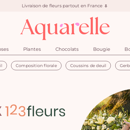
Livraison de fleurs partout en France 🌷
oses
Plantes
Chocolats
Bougie
Bo
il
Composition florale
Coussins de deuil
Gerb