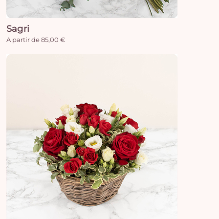
e
vi
Sagri
A partir de 85,00 €