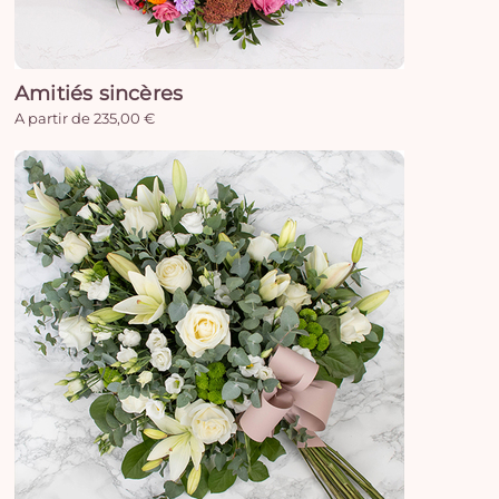
Amitiés sincères
A partir de 235,00 €
Vo
pan